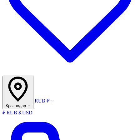
RUB ₽
Краснодар
₽ RUB
$ USD