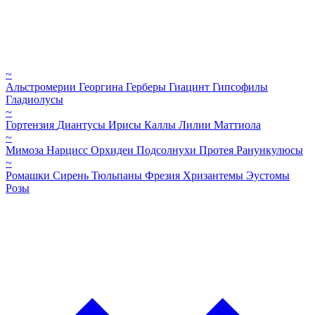
~
Альстромерии
Георгина
Герберы
Гиацинт
Гипсофилы
Гладиолусы
~
Гортензия
Диантусы
Ирисы
Каллы
Лилии
Маттиола
~
Мимоза
Нарцисс
Орхидеи
Подсолнухи
Протея
Ранункулюсы
~
Ромашки
Сирень
Тюльпаны
Фрезия
Хризантемы
Эустомы
Розы