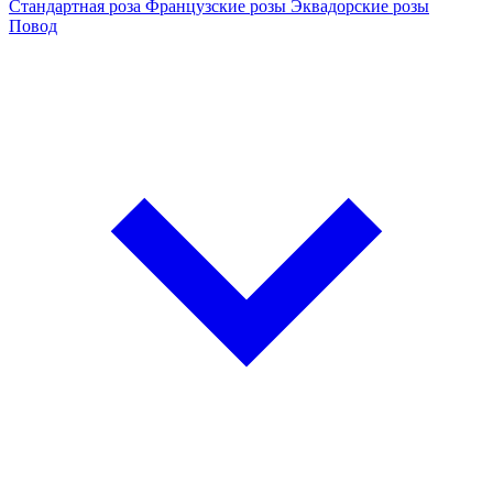
Стандартная роза
Французские розы
Эквадорские розы
Повод