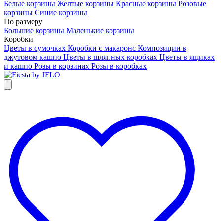
Белые корзины
Желтые корзины
Красные корзины
Розовые
корзины
Синие корзины
По размеру
Большие корзины
Маленькие корзины
Коробки
Цветы в сумочках
Коробки с макаронс
Композиции в
джутовом кашпо
Цветы в шляпных коробках
Цветы в ящиках
и кашпо
Розы в корзинах
Розы в коробках