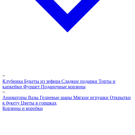
~
Клубника
Букеты из зефира
Сладкие подарки
Торты и
капкейки
Фуршет
Подарочные корзины
~
Аниматоры
Вазы
Гелиевые шары
Мягкие игрушки
Открытки
к букету
Цветы в горшках
Корзины и коробки