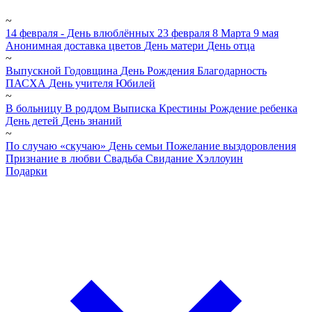
~
14 февраля - День влюблённых
23 февраля
8 Марта
9 мая
Анонимная доставка цветов
День матери
День отца
~
Выпускной
Годовщина
День Рождения
Благодарность
ПАСХА
День учителя
Юбилей
~
В больницу
В роддом
Выписка
Крестины
Рождение ребенка
День детей
День знаний
~
По случаю «скучаю»
День семьи
Пожелание выздоровления
Признание в любви
Свадьба
Свидание
Хэллоуин
Подарки