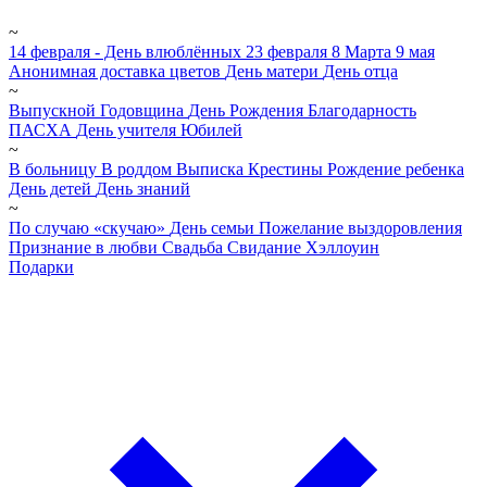
~
14 февраля - День влюблённых
23 февраля
8 Марта
9 мая
Анонимная доставка цветов
День матери
День отца
~
Выпускной
Годовщина
День Рождения
Благодарность
ПАСХА
День учителя
Юбилей
~
В больницу
В роддом
Выписка
Крестины
Рождение ребенка
День детей
День знаний
~
По случаю «скучаю»
День семьи
Пожелание выздоровления
Признание в любви
Свадьба
Свидание
Хэллоуин
Подарки