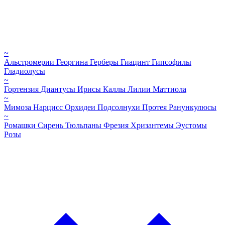
~
Альстромерии
Георгина
Герберы
Гиацинт
Гипсофилы
Гладиолусы
~
Гортензия
Диантусы
Ирисы
Каллы
Лилии
Маттиола
~
Мимоза
Нарцисс
Орхидеи
Подсолнухи
Протея
Ранункулюсы
~
Ромашки
Сирень
Тюльпаны
Фрезия
Хризантемы
Эустомы
Розы