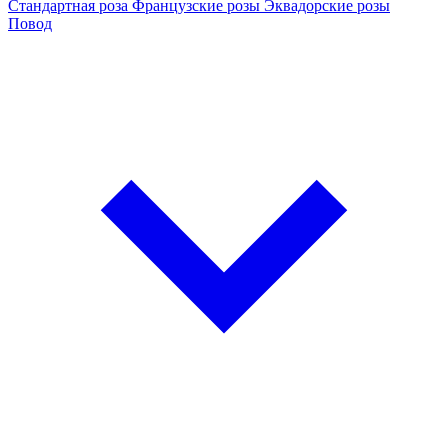
Стандартная роза
Французские розы
Эквадорские розы
Повод