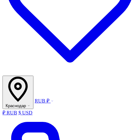
RUB ₽
Краснодар
₽ RUB
$ USD