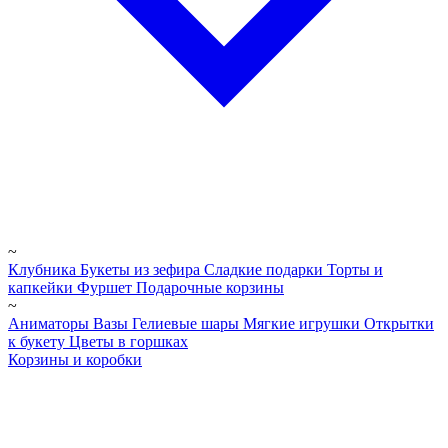
~
Клубника
Букеты из зефира
Сладкие подарки
Торты и
капкейки
Фуршет
Подарочные корзины
~
Аниматоры
Вазы
Гелиевые шары
Мягкие игрушки
Открытки
к букету
Цветы в горшках
Корзины и коробки