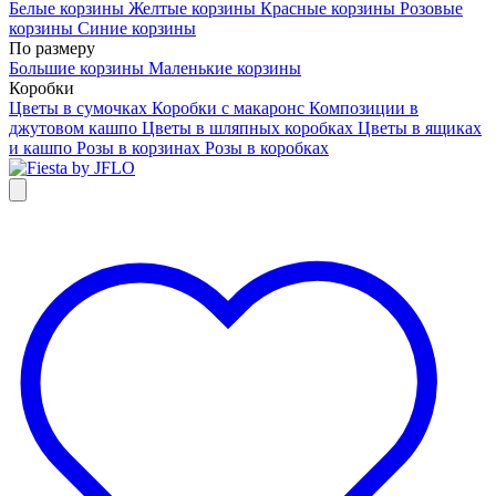
Белые корзины
Желтые корзины
Красные корзины
Розовые
корзины
Синие корзины
По размеру
Большие корзины
Маленькие корзины
Коробки
Цветы в сумочках
Коробки с макаронс
Композиции в
джутовом кашпо
Цветы в шляпных коробках
Цветы в ящиках
и кашпо
Розы в корзинах
Розы в коробках