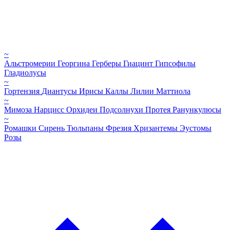
~
Альстромерии
Георгина
Герберы
Гиацинт
Гипсофилы
Гладиолусы
~
Гортензия
Диантусы
Ирисы
Каллы
Лилии
Маттиола
~
Мимоза
Нарцисс
Орхидеи
Подсолнухи
Протея
Ранункулюсы
~
Ромашки
Сирень
Тюльпаны
Фрезия
Хризантемы
Эустомы
Розы