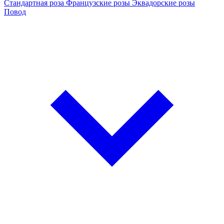
Стандартная роза
Французские розы
Эквадорские розы
Повод