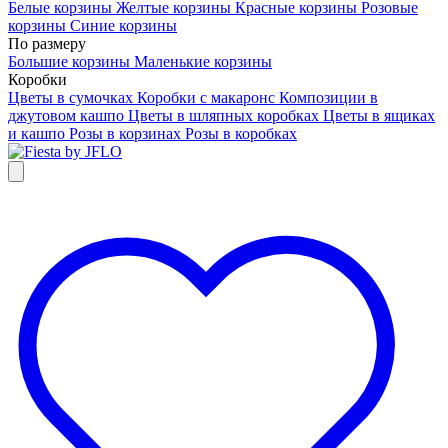
Белые корзины
Желтые корзины
Красные корзины
Розовые
корзины
Синие корзины
По размеру
Большие корзины
Маленькие корзины
Коробки
Цветы в сумочках
Коробки с макаронс
Композиции в
джутовом кашпо
Цветы в шляпных коробках
Цветы в ящиках
и кашпо
Розы в корзинах
Розы в коробках