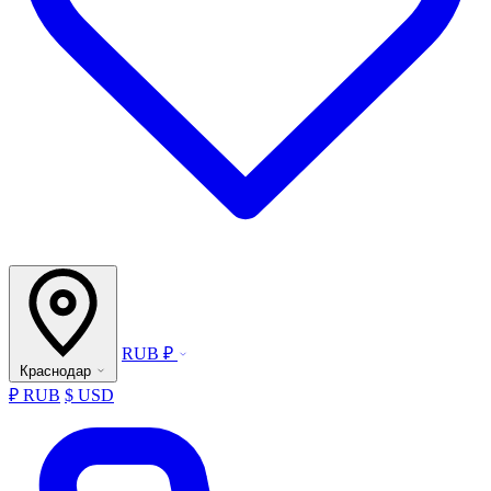
RUB ₽
Краснодар
₽ RUB
$ USD