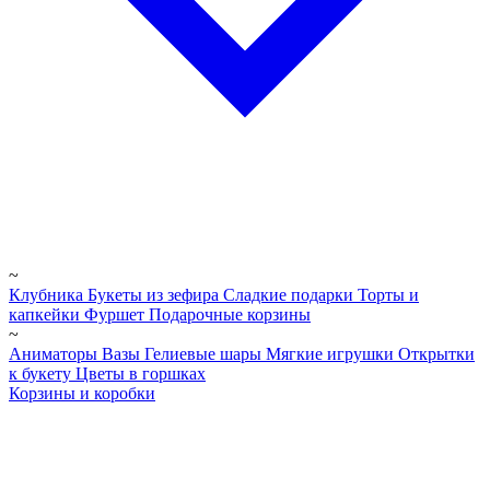
~
Клубника
Букеты из зефира
Сладкие подарки
Торты и
капкейки
Фуршет
Подарочные корзины
~
Аниматоры
Вазы
Гелиевые шары
Мягкие игрушки
Открытки
к букету
Цветы в горшках
Корзины и коробки