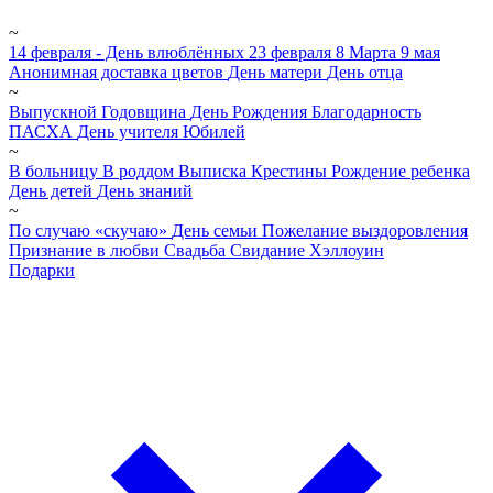
~
14 февраля - День влюблённых
23 февраля
8 Марта
9 мая
Анонимная доставка цветов
День матери
День отца
~
Выпускной
Годовщина
День Рождения
Благодарность
ПАСХА
День учителя
Юбилей
~
В больницу
В роддом
Выписка
Крестины
Рождение ребенка
День детей
День знаний
~
По случаю «скучаю»
День семьи
Пожелание выздоровления
Признание в любви
Свадьба
Свидание
Хэллоуин
Подарки