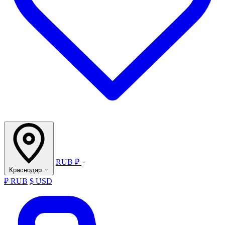
RUB ₽
Краснодар
₽ RUB
$ USD