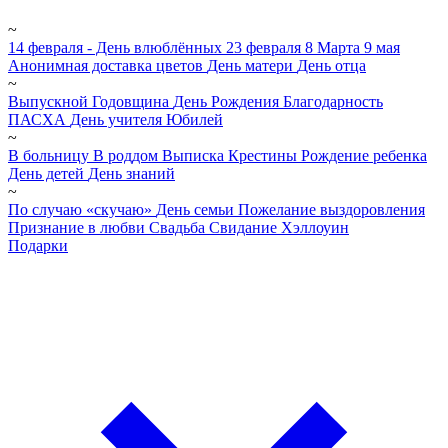
~
14 февраля - День влюблённых
23 февраля
8 Марта
9 мая
Анонимная доставка цветов
День матери
День отца
~
Выпускной
Годовщина
День Рождения
Благодарность
ПАСХА
День учителя
Юбилей
~
В больницу
В роддом
Выписка
Крестины
Рождение ребенка
День детей
День знаний
~
По случаю «скучаю»
День семьи
Пожелание выздоровления
Признание в любви
Свадьба
Свидание
Хэллоуин
Подарки