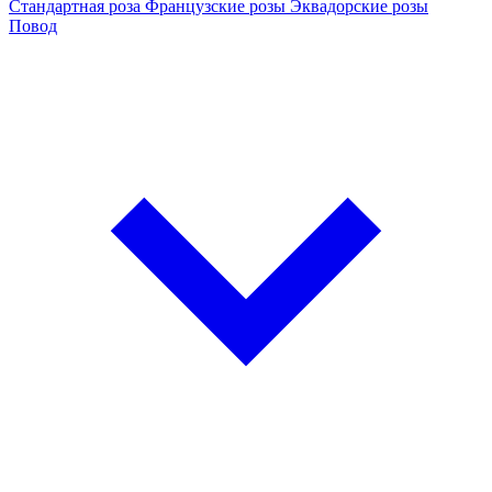
Стандартная роза
Французские розы
Эквадорские розы
Повод