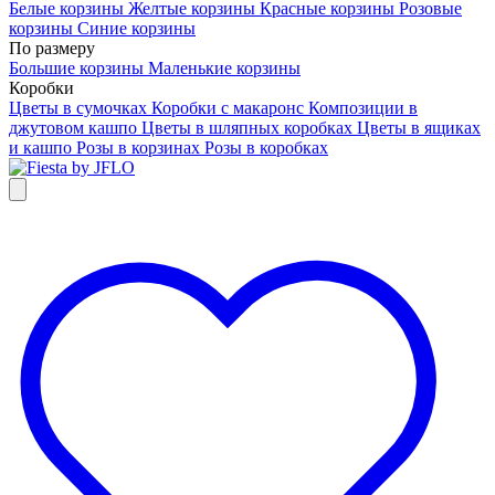
Белые корзины
Желтые корзины
Красные корзины
Розовые
корзины
Синие корзины
По размеру
Большие корзины
Маленькие корзины
Коробки
Цветы в сумочках
Коробки с макаронс
Композиции в
джутовом кашпо
Цветы в шляпных коробках
Цветы в ящиках
и кашпо
Розы в корзинах
Розы в коробках