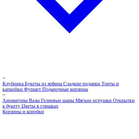
~
Клубника
Букеты из зефира
Сладкие подарки
Торты и
капкейки
Фуршет
Подарочные корзины
~
Аниматоры
Вазы
Гелиевые шары
Мягкие игрушки
Открытки
к букету
Цветы в горшках
Корзины и коробки