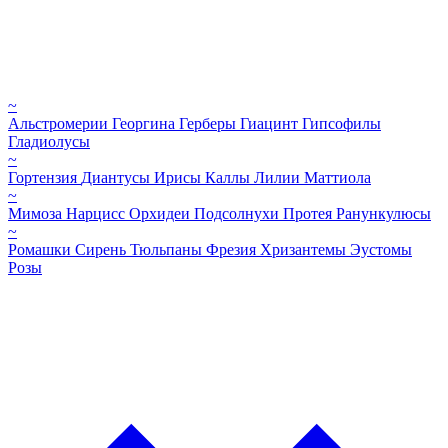
~
Альстромерии
Георгина
Герберы
Гиацинт
Гипсофилы
Гладиолусы
~
Гортензия
Диантусы
Ирисы
Каллы
Лилии
Маттиола
~
Мимоза
Нарцисс
Орхидеи
Подсолнухи
Протея
Ранункулюсы
~
Ромашки
Сирень
Тюльпаны
Фрезия
Хризантемы
Эустомы
Розы