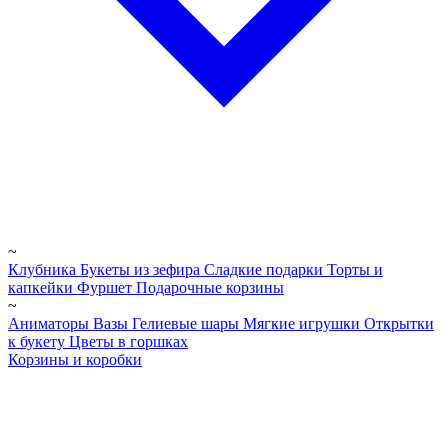
~
Клубника
Букеты из зефира
Сладкие подарки
Торты и
капкейки
Фуршет
Подарочные корзины
~
Аниматоры
Вазы
Гелиевые шары
Мягкие игрушки
Открытки
к букету
Цветы в горшках
Корзины и коробки