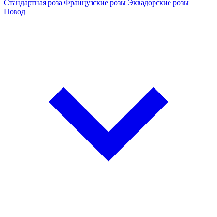
Стандартная роза
Французские розы
Эквадорские розы
Повод