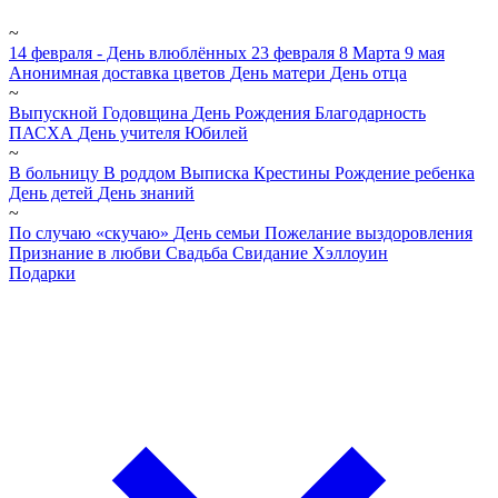
~
14 февраля - День влюблённых
23 февраля
8 Марта
9 мая
Анонимная доставка цветов
День матери
День отца
~
Выпускной
Годовщина
День Рождения
Благодарность
ПАСХА
День учителя
Юбилей
~
В больницу
В роддом
Выписка
Крестины
Рождение ребенка
День детей
День знаний
~
По случаю «скучаю»
День семьи
Пожелание выздоровления
Признание в любви
Свадьба
Свидание
Хэллоуин
Подарки