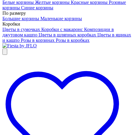
Белые корзины
Желтые корзины
Красные корзины
Розовые
корзины
Синие корзины
По размеру
Большие корзины
Маленькие корзины
Коробки
Цветы в сумочках
Коробки с макаронс
Композиции в
джутовом кашпо
Цветы в шляпных коробках
Цветы в ящиках
и кашпо
Розы в корзинах
Розы в коробках