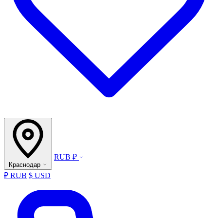
RUB ₽
Краснодар
₽ RUB
$ USD