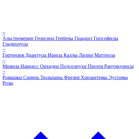
~
Альстромерии
Георгина
Герберы
Гиацинт
Гипсофилы
Гладиолусы
~
Гортензия
Диантусы
Ирисы
Каллы
Лилии
Маттиола
~
Мимоза
Нарцисс
Орхидеи
Подсолнухи
Протея
Ранункулюсы
~
Ромашки
Сирень
Тюльпаны
Фрезия
Хризантемы
Эустомы
Розы