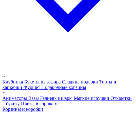
~
Клубника
Букеты из зефира
Сладкие подарки
Торты и
капкейки
Фуршет
Подарочные корзины
~
Аниматоры
Вазы
Гелиевые шары
Мягкие игрушки
Открытки
к букету
Цветы в горшках
Корзины и коробки