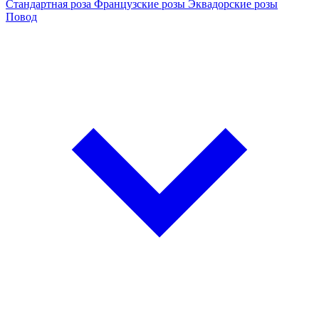
Стандартная роза
Французские розы
Эквадорские розы
Повод