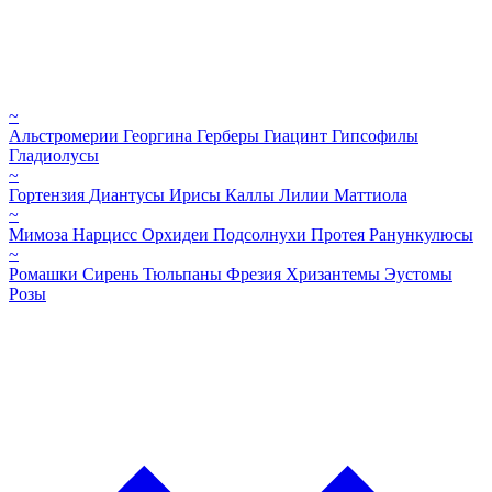
~
Альстромерии
Георгина
Герберы
Гиацинт
Гипсофилы
Гладиолусы
~
Гортензия
Диантусы
Ирисы
Каллы
Лилии
Маттиола
~
Мимоза
Нарцисс
Орхидеи
Подсолнухи
Протея
Ранункулюсы
~
Ромашки
Сирень
Тюльпаны
Фрезия
Хризантемы
Эустомы
Розы