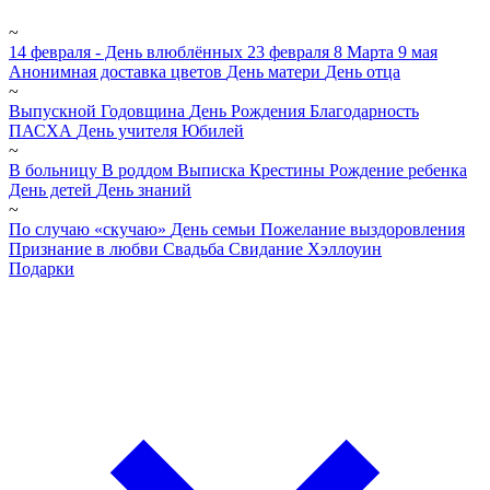
~
14 февраля - День влюблённых
23 февраля
8 Марта
9 мая
Анонимная доставка цветов
День матери
День отца
~
Выпускной
Годовщина
День Рождения
Благодарность
ПАСХА
День учителя
Юбилей
~
В больницу
В роддом
Выписка
Крестины
Рождение ребенка
День детей
День знаний
~
По случаю «скучаю»
День семьи
Пожелание выздоровления
Признание в любви
Свадьба
Свидание
Хэллоуин
Подарки