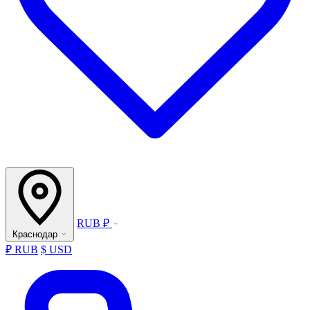
RUB ₽
Краснодар
₽ RUB
$ USD