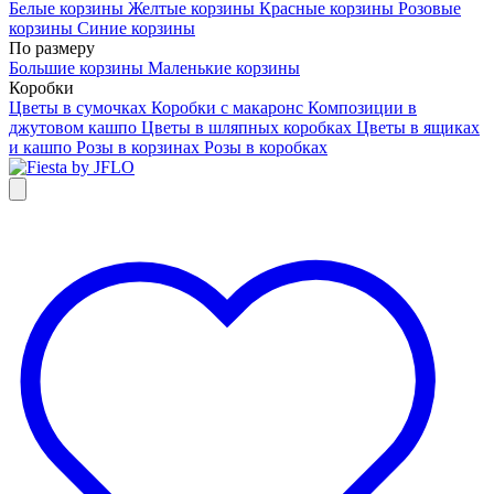
Белые корзины
Желтые корзины
Красные корзины
Розовые
корзины
Синие корзины
По размеру
Большие корзины
Маленькие корзины
Коробки
Цветы в сумочках
Коробки с макаронс
Композиции в
джутовом кашпо
Цветы в шляпных коробках
Цветы в ящиках
и кашпо
Розы в корзинах
Розы в коробках