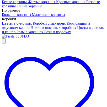
Белые корзины
Желтые корзины
Красные корзины
Розовые
корзины
Синие корзины
По размеру
Большие корзины
Маленькие корзины
Коробки
Цветы в сумочках
Коробки с макаронс
Композиции в
джутовом кашпо
Цветы в шляпных коробках
Цветы в ящиках
и кашпо
Розы в корзинах
Розы в коробках