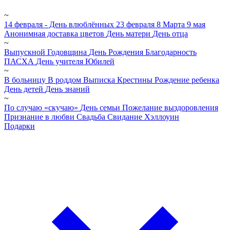
~
14 февраля - День влюблённых
23 февраля
8 Марта
9 мая
Анонимная доставка цветов
День матери
День отца
~
Выпускной
Годовщина
День Рождения
Благодарность
ПАСХА
День учителя
Юбилей
~
В больницу
В роддом
Выписка
Крестины
Рождение ребенка
День детей
День знаний
~
По случаю «скучаю»
День семьи
Пожелание выздоровления
Признание в любви
Свадьба
Свидание
Хэллоуин
Подарки