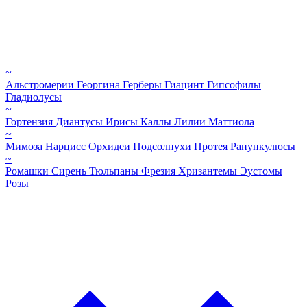
~
Альстромерии
Георгина
Герберы
Гиацинт
Гипсофилы
Гладиолусы
~
Гортензия
Диантусы
Ирисы
Каллы
Лилии
Маттиола
~
Мимоза
Нарцисс
Орхидеи
Подсолнухи
Протея
Ранункулюсы
~
Ромашки
Сирень
Тюльпаны
Фрезия
Хризантемы
Эустомы
Розы