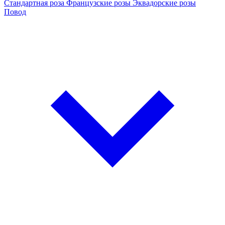
Стандартная роза
Французские розы
Эквадорские розы
Повод