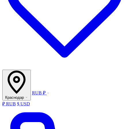
RUB ₽
Краснодар
₽ RUB
$ USD