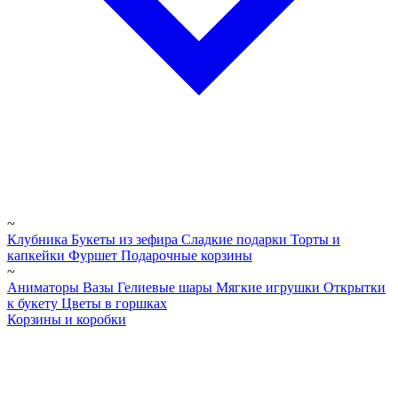
~
Клубника
Букеты из зефира
Сладкие подарки
Торты и
капкейки
Фуршет
Подарочные корзины
~
Аниматоры
Вазы
Гелиевые шары
Мягкие игрушки
Открытки
к букету
Цветы в горшках
Корзины и коробки