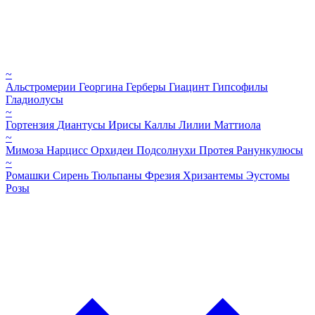
~
Альстромерии
Георгина
Герберы
Гиацинт
Гипсофилы
Гладиолусы
~
Гортензия
Диантусы
Ирисы
Каллы
Лилии
Маттиола
~
Мимоза
Нарцисс
Орхидеи
Подсолнухи
Протея
Ранункулюсы
~
Ромашки
Сирень
Тюльпаны
Фрезия
Хризантемы
Эустомы
Розы