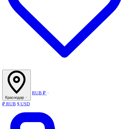
RUB ₽
Краснодар
₽ RUB
$ USD