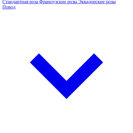
Стандартная роза
Французские розы
Эквадорские розы
Повод