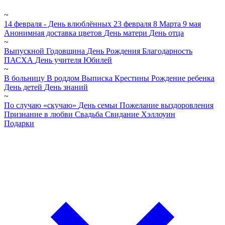
~
14 февраля - День влюблённых
23 февраля
8 Марта
9 мая
Анонимная доставка цветов
День матери
День отца
~
Выпускной
Годовщина
День Рождения
Благодарность
ПАСХА
День учителя
Юбилей
~
В больницу
В роддом
Выписка
Крестины
Рождение ребенка
День детей
День знаний
~
По случаю «скучаю»
День семьи
Пожелание выздоровления
Признание в любви
Свадьба
Свидание
Хэллоуин
Подарки