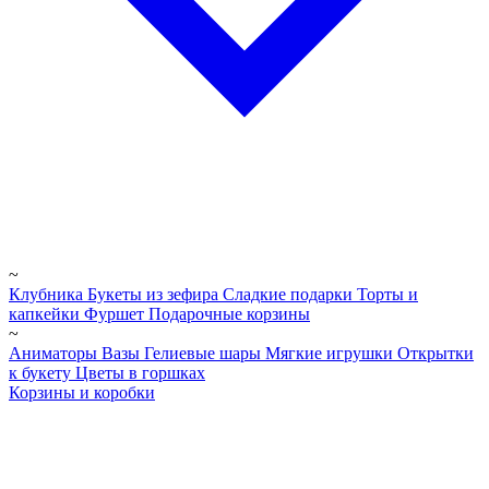
~
Клубника
Букеты из зефира
Сладкие подарки
Торты и
капкейки
Фуршет
Подарочные корзины
~
Аниматоры
Вазы
Гелиевые шары
Мягкие игрушки
Открытки
к букету
Цветы в горшках
Корзины и коробки