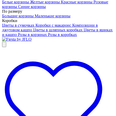
Белые корзины
Желтые корзины
Красные корзины
Розовые
корзины
Синие корзины
По размеру
Большие корзины
Маленькие корзины
Коробки
Цветы в сумочках
Коробки с макаронс
Композиции в
джутовом кашпо
Цветы в шляпных коробках
Цветы в ящиках
и кашпо
Розы в корзинах
Розы в коробках