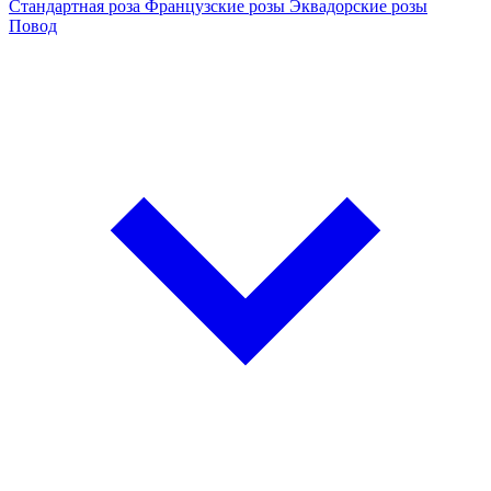
Стандартная роза
Французские розы
Эквадорские розы
Повод