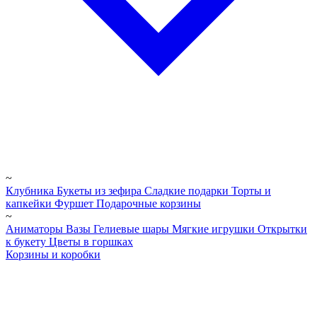
~
Клубника
Букеты из зефира
Сладкие подарки
Торты и
капкейки
Фуршет
Подарочные корзины
~
Аниматоры
Вазы
Гелиевые шары
Мягкие игрушки
Открытки
к букету
Цветы в горшках
Корзины и коробки