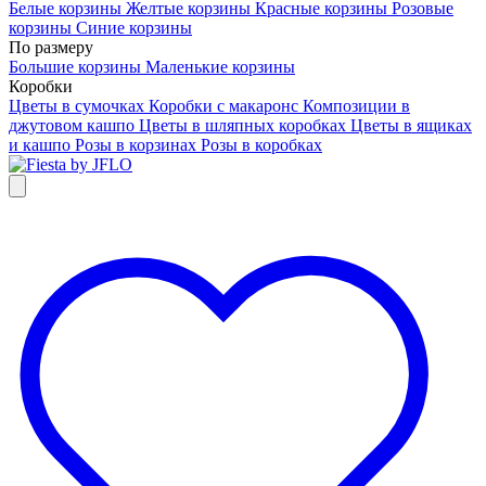
Белые корзины
Желтые корзины
Красные корзины
Розовые
корзины
Синие корзины
По размеру
Большие корзины
Маленькие корзины
Коробки
Цветы в сумочках
Коробки с макаронс
Композиции в
джутовом кашпо
Цветы в шляпных коробках
Цветы в ящиках
и кашпо
Розы в корзинах
Розы в коробках