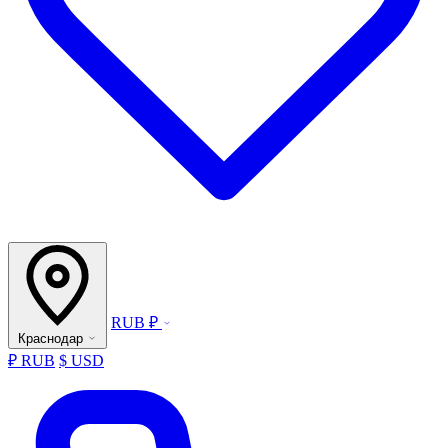
RUB ₽
Краснодар
₽ RUB
$ USD