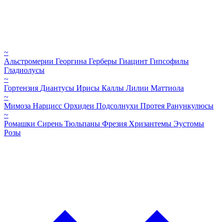
~
Альстромерии
Георгина
Герберы
Гиацинт
Гипсофилы
Гладиолусы
~
Гортензия
Диантусы
Ирисы
Каллы
Лилии
Маттиола
~
Мимоза
Нарцисс
Орхидеи
Подсолнухи
Протея
Ранункулюсы
~
Ромашки
Сирень
Тюльпаны
Фрезия
Хризантемы
Эустомы
Розы