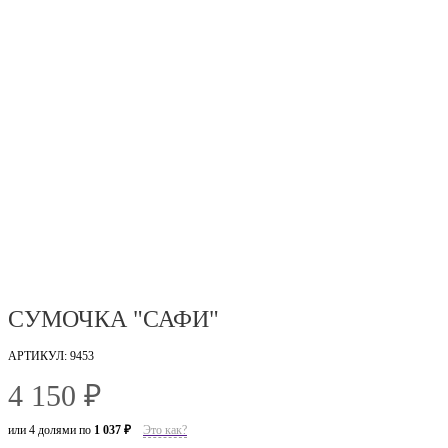
СУМОЧКА "САФИ"
АРТИКУЛ: 9453
4 150 ₽
или 4 долями по
1 037 ₽
Это как?