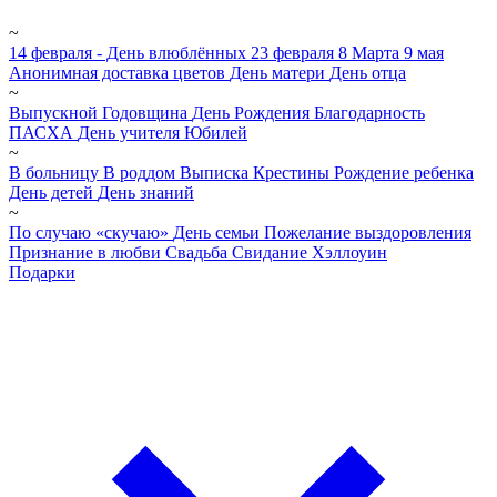
~
14 февраля - День влюблённых
23 февраля
8 Марта
9 мая
Анонимная доставка цветов
День матери
День отца
~
Выпускной
Годовщина
День Рождения
Благодарность
ПАСХА
День учителя
Юбилей
~
В больницу
В роддом
Выписка
Крестины
Рождение ребенка
День детей
День знаний
~
По случаю «скучаю»
День семьи
Пожелание выздоровления
Признание в любви
Свадьба
Свидание
Хэллоуин
Подарки