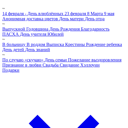
~
14 февраля - День влюблённых
23 февраля
8 Марта
9 мая
Анонимная доставка цветов
День матери
День отца
~
Выпускной
Годовщина
День Рождения
Благодарность
ПАСХА
День учителя
Юбилей
~
В больницу
В роддом
Выписка
Крестины
Рождение ребенка
День детей
День знаний
~
По случаю «скучаю»
День семьи
Пожелание выздоровления
Признание в любви
Свадьба
Свидание
Хэллоуин
Подарки