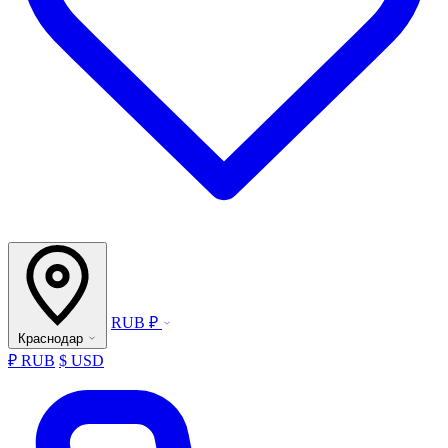
RUB ₽
Краснодар
₽ RUB
$ USD