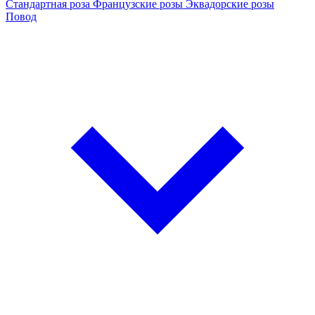
Стандартная роза
Французские розы
Эквадорские розы
Повод