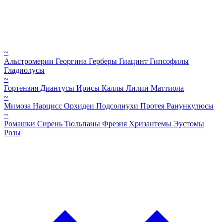
~
Альстромерии
Георгина
Герберы
Гиацинт
Гипсофилы
Гладиолусы
~
Гортензия
Диантусы
Ирисы
Каллы
Лилии
Маттиола
~
Мимоза
Нарцисс
Орхидеи
Подсолнухи
Протея
Ранункулюсы
~
Ромашки
Сирень
Тюльпаны
Фрезия
Хризантемы
Эустомы
Розы