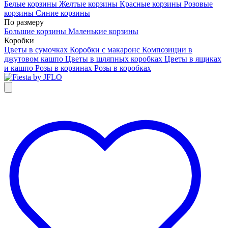
Белые корзины
Желтые корзины
Красные корзины
Розовые
корзины
Синие корзины
По размеру
Большие корзины
Маленькие корзины
Коробки
Цветы в сумочках
Коробки с макаронс
Композиции в
джутовом кашпо
Цветы в шляпных коробках
Цветы в ящиках
и кашпо
Розы в корзинах
Розы в коробках