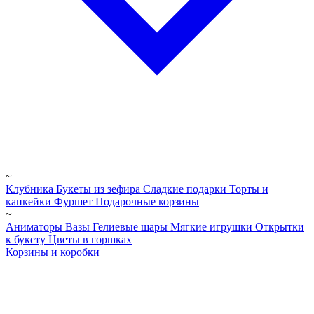
~
Клубника
Букеты из зефира
Сладкие подарки
Торты и
капкейки
Фуршет
Подарочные корзины
~
Аниматоры
Вазы
Гелиевые шары
Мягкие игрушки
Открытки
к букету
Цветы в горшках
Корзины и коробки