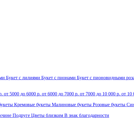
ами
Букет с лилиями
Букет с пионами
Букет с пионовидными ро
р.
от 5000 до 6000 р.
от 6000 до 7000 р.
от 7000 до 10 000 р.
от 10 
букеты
Кремовые букеты
Малиновые букеты
Розовые букеты
Си
жчине
Подруге
Цветы близким
В знак благодарности