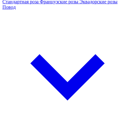
Стандартная роза
Французские розы
Эквадорские розы
Повод