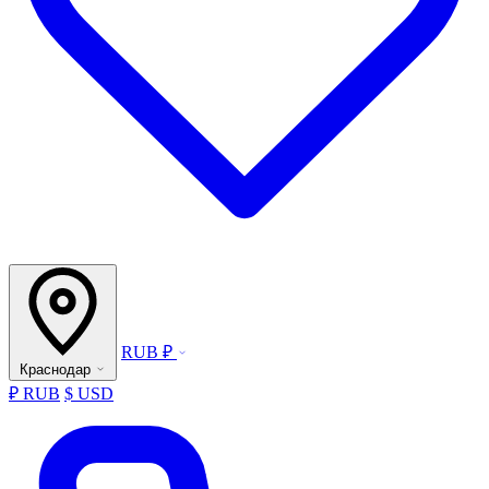
RUB ₽
Краснодар
₽ RUB
$ USD