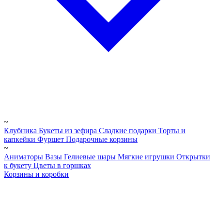
~
Клубника
Букеты из зефира
Сладкие подарки
Торты и
капкейки
Фуршет
Подарочные корзины
~
Аниматоры
Вазы
Гелиевые шары
Мягкие игрушки
Открытки
к букету
Цветы в горшках
Корзины и коробки