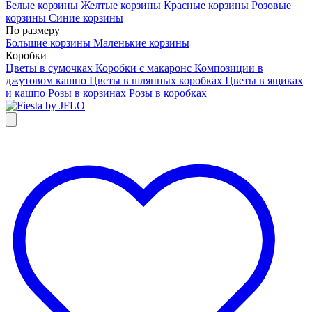
Белые корзины
Желтые корзины
Красные корзины
Розовые
корзины
Синие корзины
По размеру
Большие корзины
Маленькие корзины
Коробки
Цветы в сумочках
Коробки с макаронс
Композиции в
джутовом кашпо
Цветы в шляпных коробках
Цветы в ящиках
и кашпо
Розы в корзинах
Розы в коробках