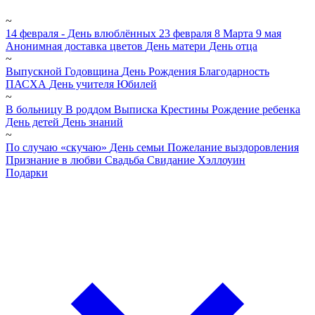
~
14 февраля - День влюблённых
23 февраля
8 Марта
9 мая
Анонимная доставка цветов
День матери
День отца
~
Выпускной
Годовщина
День Рождения
Благодарность
ПАСХА
День учителя
Юбилей
~
В больницу
В роддом
Выписка
Крестины
Рождение ребенка
День детей
День знаний
~
По случаю «скучаю»
День семьи
Пожелание выздоровления
Признание в любви
Свадьба
Свидание
Хэллоуин
Подарки