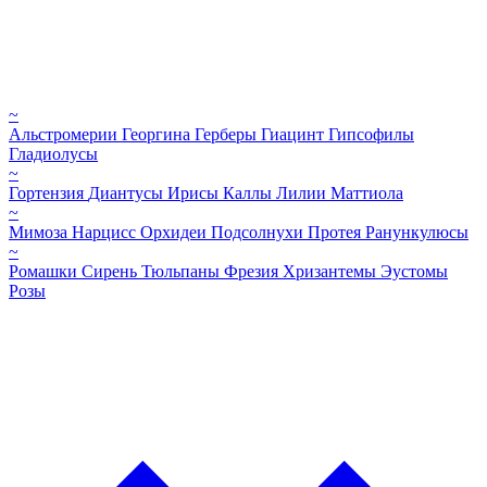
~
Альстромерии
Георгина
Герберы
Гиацинт
Гипсофилы
Гладиолусы
~
Гортензия
Диантусы
Ирисы
Каллы
Лилии
Маттиола
~
Мимоза
Нарцисс
Орхидеи
Подсолнухи
Протея
Ранункулюсы
~
Ромашки
Сирень
Тюльпаны
Фрезия
Хризантемы
Эустомы
Розы