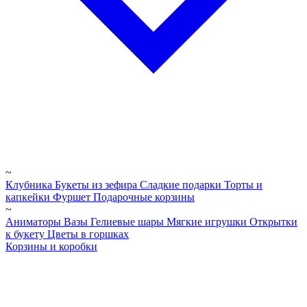
~
Клубника
Букеты из зефира
Сладкие подарки
Торты и
капкейки
Фуршет
Подарочные корзины
~
Аниматоры
Вазы
Гелиевые шары
Мягкие игрушки
Открытки
к букету
Цветы в горшках
Корзины и коробки