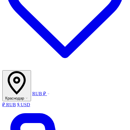
RUB ₽
Краснодар
₽ RUB
$ USD