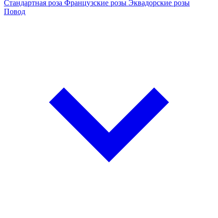
Стандартная роза
Французские розы
Эквадорские розы
Повод