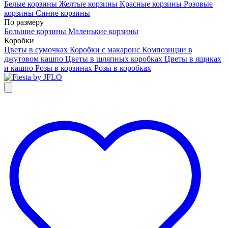
Белые корзины
Желтые корзины
Красные корзины
Розовые
корзины
Синие корзины
По размеру
Большие корзины
Маленькие корзины
Коробки
Цветы в сумочках
Коробки с макаронс
Композиции в
джутовом кашпо
Цветы в шляпных коробках
Цветы в ящиках
и кашпо
Розы в корзинах
Розы в коробках