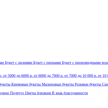
ами
Букет с лилиями
Букет с пионами
Букет с пионовидными ро
р.
от 5000 до 6000 р.
от 6000 до 7000 р.
от 7000 до 10 000 р.
от 10 
букеты
Кремовые букеты
Малиновые букеты
Розовые букеты
Си
жчине
Подруге
Цветы близким
В знак благодарности