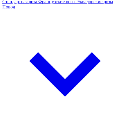
Стандартная роза
Французские розы
Эквадорские розы
Повод