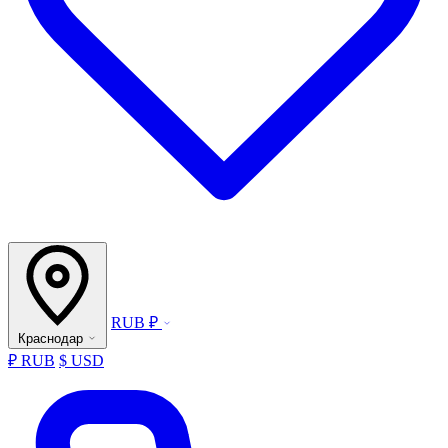
RUB ₽
Краснодар
₽ RUB
$ USD