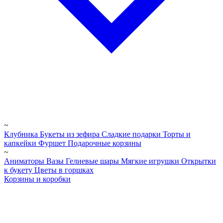
~
Клубника
Букеты из зефира
Сладкие подарки
Торты и
капкейки
Фуршет
Подарочные корзины
~
Аниматоры
Вазы
Гелиевые шары
Мягкие игрушки
Открытки
к букету
Цветы в горшках
Корзины и коробки