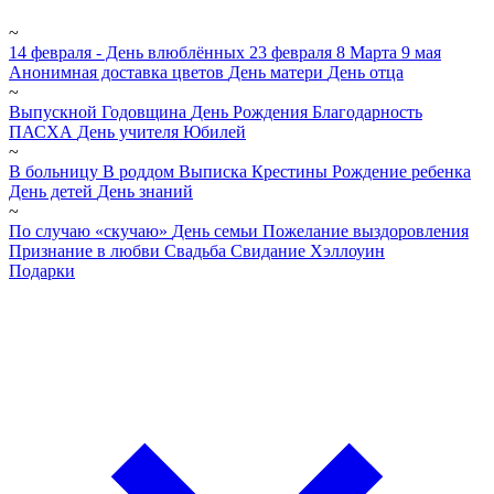
~
14 февраля - День влюблённых
23 февраля
8 Марта
9 мая
Анонимная доставка цветов
День матери
День отца
~
Выпускной
Годовщина
День Рождения
Благодарность
ПАСХА
День учителя
Юбилей
~
В больницу
В роддом
Выписка
Крестины
Рождение ребенка
День детей
День знаний
~
По случаю «скучаю»
День семьи
Пожелание выздоровления
Признание в любви
Свадьба
Свидание
Хэллоуин
Подарки