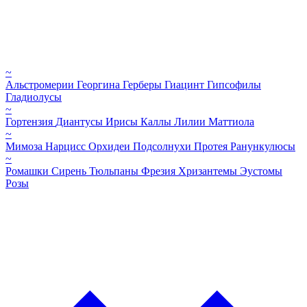
~
Альстромерии
Георгина
Герберы
Гиацинт
Гипсофилы
Гладиолусы
~
Гортензия
Диантусы
Ирисы
Каллы
Лилии
Маттиола
~
Мимоза
Нарцисс
Орхидеи
Подсолнухи
Протея
Ранункулюсы
~
Ромашки
Сирень
Тюльпаны
Фрезия
Хризантемы
Эустомы
Розы