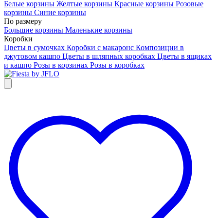
Белые корзины
Желтые корзины
Красные корзины
Розовые
корзины
Синие корзины
По размеру
Большие корзины
Маленькие корзины
Коробки
Цветы в сумочках
Коробки с макаронс
Композиции в
джутовом кашпо
Цветы в шляпных коробках
Цветы в ящиках
и кашпо
Розы в корзинах
Розы в коробках