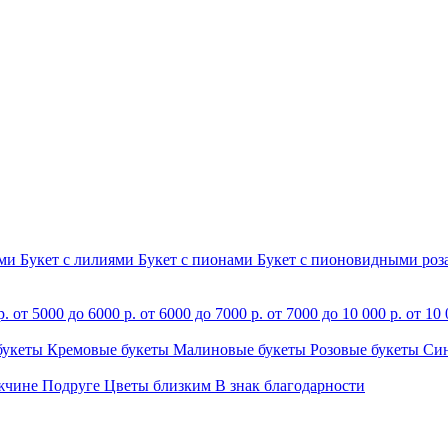
ами
Букет с лилиями
Букет с пионами
Букет с пионовидными ро
р.
от 5000 до 6000 р.
от 6000 до 7000 р.
от 7000 до 10 000 р.
от 10 
букеты
Кремовые букеты
Малиновые букеты
Розовые букеты
Си
жчине
Подруге
Цветы близким
В знак благодарности