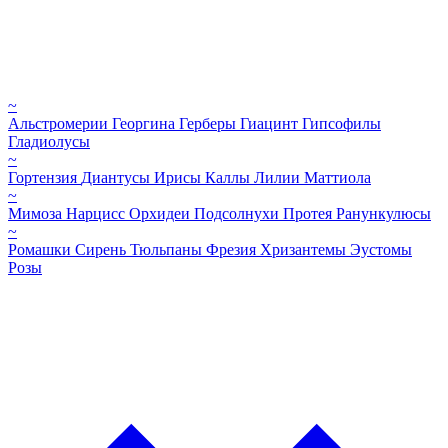
~
Альстромерии
Георгина
Герберы
Гиацинт
Гипсофилы
Гладиолусы
~
Гортензия
Диантусы
Ирисы
Каллы
Лилии
Маттиола
~
Мимоза
Нарцисс
Орхидеи
Подсолнухи
Протея
Ранункулюсы
~
Ромашки
Сирень
Тюльпаны
Фрезия
Хризантемы
Эустомы
Розы