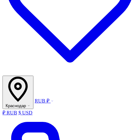
RUB ₽
Краснодар
₽ RUB
$ USD