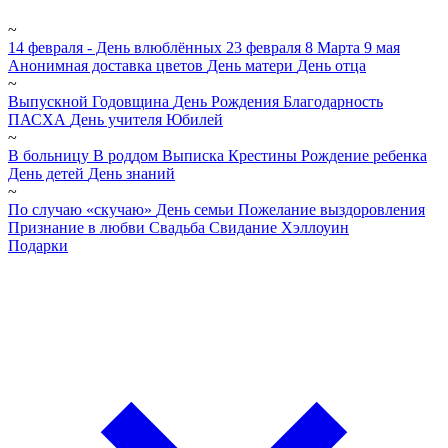
~
14 февраля - День влюблённых
23 февраля
8 Марта
9 мая
Анонимная доставка цветов
День матери
День отца
~
Выпускной
Годовщина
День Рождения
Благодарность
ПАСХА
День учителя
Юбилей
~
В больницу
В роддом
Выписка
Крестины
Рождение ребенка
День детей
День знаний
~
По случаю «скучаю»
День семьи
Пожелание выздоровления
Признание в любви
Свадьба
Свидание
Хэллоуин
Подарки