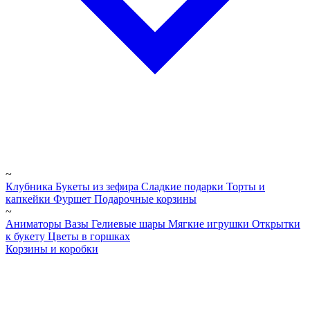
~
Клубника
Букеты из зефира
Сладкие подарки
Торты и
капкейки
Фуршет
Подарочные корзины
~
Аниматоры
Вазы
Гелиевые шары
Мягкие игрушки
Открытки
к букету
Цветы в горшках
Корзины и коробки