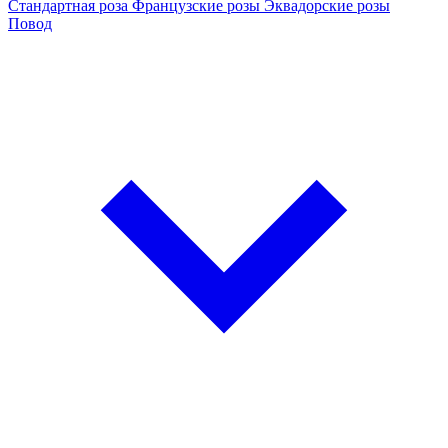
Стандартная роза
Французские розы
Эквадорские розы
Повод