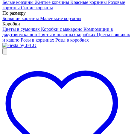
Белые корзины
Желтые корзины
Красные корзины
Розовые
корзины
Синие корзины
По размеру
Большие корзины
Маленькие корзины
Коробки
Цветы в сумочках
Коробки с макаронс
Композиции в
джутовом кашпо
Цветы в шляпных коробках
Цветы в ящиках
и кашпо
Розы в корзинах
Розы в коробках