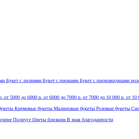
ами
Букет с лилиями
Букет с пионами
Букет с пионовидными ро
р.
от 5000 до 6000 р.
от 6000 до 7000 р.
от 7000 до 10 000 р.
от 10 
букеты
Кремовые букеты
Малиновые букеты
Розовые букеты
Си
жчине
Подруге
Цветы близким
В знак благодарности