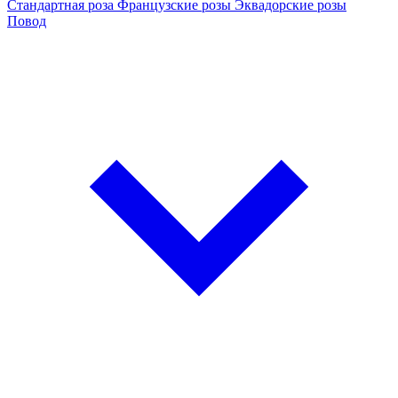
Стандартная роза
Французские розы
Эквадорские розы
Повод