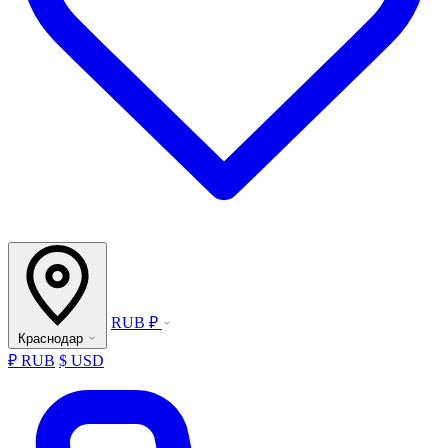
RUB ₽
Краснодар
₽ RUB
$ USD