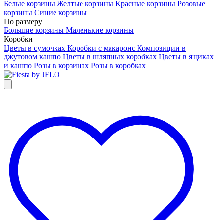
Белые корзины
Желтые корзины
Красные корзины
Розовые
корзины
Синие корзины
По размеру
Большие корзины
Маленькие корзины
Коробки
Цветы в сумочках
Коробки с макаронс
Композиции в
джутовом кашпо
Цветы в шляпных коробках
Цветы в ящиках
и кашпо
Розы в корзинах
Розы в коробках