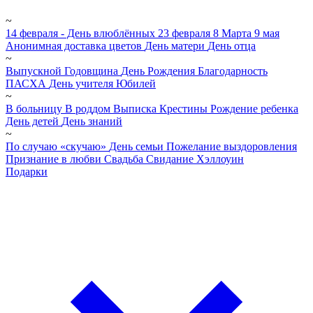
~
14 февраля - День влюблённых
23 февраля
8 Марта
9 мая
Анонимная доставка цветов
День матери
День отца
~
Выпускной
Годовщина
День Рождения
Благодарность
ПАСХА
День учителя
Юбилей
~
В больницу
В роддом
Выписка
Крестины
Рождение ребенка
День детей
День знаний
~
По случаю «скучаю»
День семьи
Пожелание выздоровления
Признание в любви
Свадьба
Свидание
Хэллоуин
Подарки