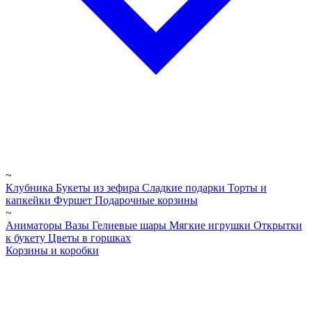
~
Клубника
Букеты из зефира
Сладкие подарки
Торты и
капкейки
Фуршет
Подарочные корзины
~
Аниматоры
Вазы
Гелиевые шары
Мягкие игрушки
Открытки
к букету
Цветы в горшках
Корзины и коробки