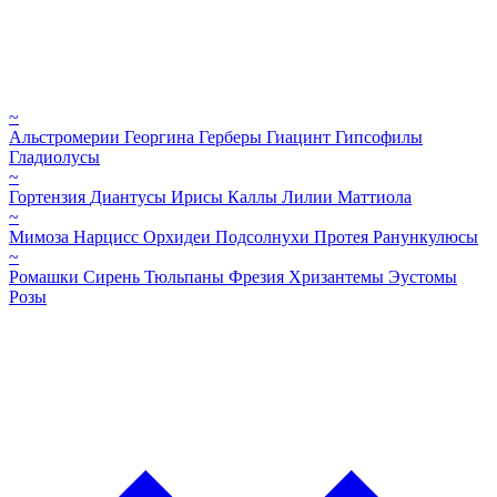
~
Альстромерии
Георгина
Герберы
Гиацинт
Гипсофилы
Гладиолусы
~
Гортензия
Диантусы
Ирисы
Каллы
Лилии
Маттиола
~
Мимоза
Нарцисс
Орхидеи
Подсолнухи
Протея
Ранункулюсы
~
Ромашки
Сирень
Тюльпаны
Фрезия
Хризантемы
Эустомы
Розы