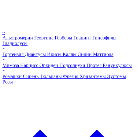
~
Альстромерии
Георгина
Герберы
Гиацинт
Гипсофилы
Гладиолусы
~
Гортензия
Диантусы
Ирисы
Каллы
Лилии
Маттиола
~
Мимоза
Нарцисс
Орхидеи
Подсолнухи
Протея
Ранункулюсы
~
Ромашки
Сирень
Тюльпаны
Фрезия
Хризантемы
Эустомы
Розы