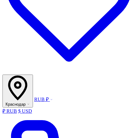
RUB ₽
Краснодар
₽ RUB
$ USD