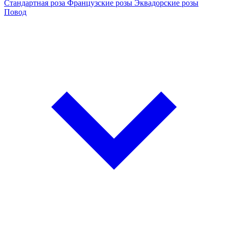
Стандартная роза
Французские розы
Эквадорские розы
Повод