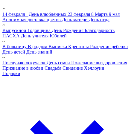
~
14 февраля - День влюблённых
23 февраля
8 Марта
9 мая
Анонимная доставка цветов
День матери
День отца
~
Выпускной
Годовщина
День Рождения
Благодарность
ПАСХА
День учителя
Юбилей
~
В больницу
В роддом
Выписка
Крестины
Рождение ребенка
День детей
День знаний
~
По случаю «скучаю»
День семьи
Пожелание выздоровления
Признание в любви
Свадьба
Свидание
Хэллоуин
Подарки