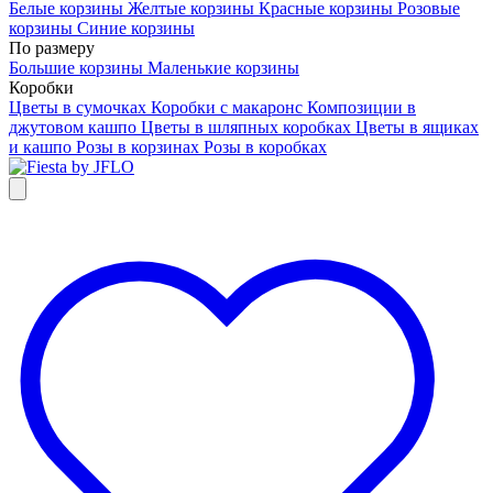
Белые корзины
Желтые корзины
Красные корзины
Розовые
корзины
Синие корзины
По размеру
Большие корзины
Маленькие корзины
Коробки
Цветы в сумочках
Коробки с макаронс
Композиции в
джутовом кашпо
Цветы в шляпных коробках
Цветы в ящиках
и кашпо
Розы в корзинах
Розы в коробках