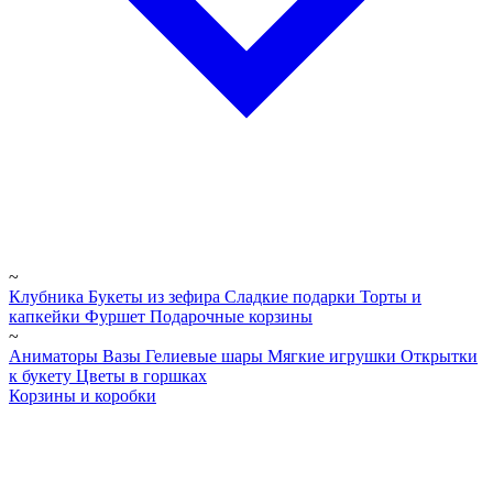
~
Клубника
Букеты из зефира
Сладкие подарки
Торты и
капкейки
Фуршет
Подарочные корзины
~
Аниматоры
Вазы
Гелиевые шары
Мягкие игрушки
Открытки
к букету
Цветы в горшках
Корзины и коробки