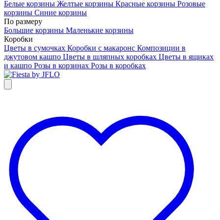
Белые корзины
Желтые корзины
Красные корзины
Розовые
корзины
Синие корзины
По размеру
Большие корзины
Маленькие корзины
Коробки
Цветы в сумочках
Коробки с макаронс
Композиции в
джутовом кашпо
Цветы в шляпных коробках
Цветы в ящиках
и кашпо
Розы в корзинах
Розы в коробках