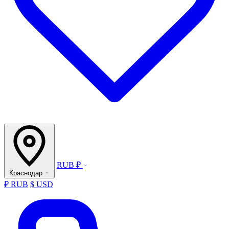
RUB ₽
Краснодар
₽ RUB
$ USD