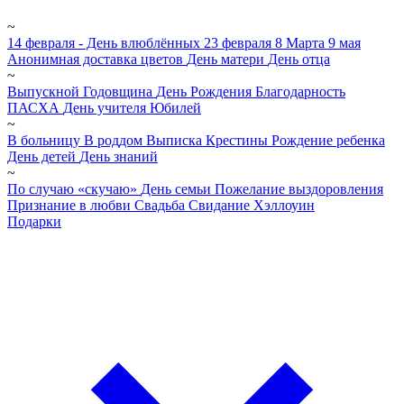
~
14 февраля - День влюблённых
23 февраля
8 Марта
9 мая
Анонимная доставка цветов
День матери
День отца
~
Выпускной
Годовщина
День Рождения
Благодарность
ПАСХА
День учителя
Юбилей
~
В больницу
В роддом
Выписка
Крестины
Рождение ребенка
День детей
День знаний
~
По случаю «скучаю»
День семьи
Пожелание выздоровления
Признание в любви
Свадьба
Свидание
Хэллоуин
Подарки