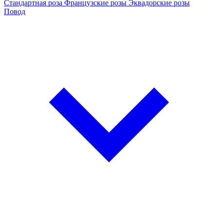
Стандартная роза
Французские розы
Эквадорские розы
Повод