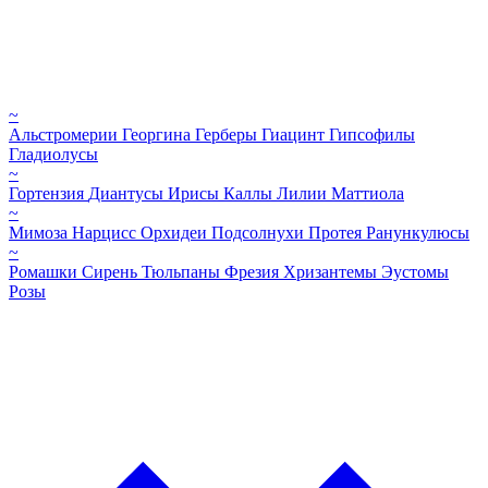
~
Альстромерии
Георгина
Герберы
Гиацинт
Гипсофилы
Гладиолусы
~
Гортензия
Диантусы
Ирисы
Каллы
Лилии
Маттиола
~
Мимоза
Нарцисс
Орхидеи
Подсолнухи
Протея
Ранункулюсы
~
Ромашки
Сирень
Тюльпаны
Фрезия
Хризантемы
Эустомы
Розы