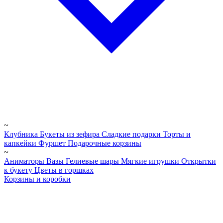
~
Клубника
Букеты из зефира
Сладкие подарки
Торты и
капкейки
Фуршет
Подарочные корзины
~
Аниматоры
Вазы
Гелиевые шары
Мягкие игрушки
Открытки
к букету
Цветы в горшках
Корзины и коробки