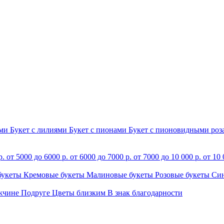
ами
Букет с лилиями
Букет с пионами
Букет с пионовидными ро
р.
от 5000 до 6000 р.
от 6000 до 7000 р.
от 7000 до 10 000 р.
от 10 
букеты
Кремовые букеты
Малиновые букеты
Розовые букеты
Си
жчине
Подруге
Цветы близким
В знак благодарности