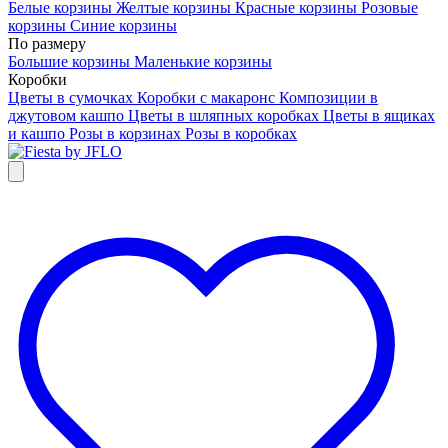
Белые корзины
Желтые корзины
Красные корзины
Розовые
корзины
Синие корзины
По размеру
Большие корзины
Маленькие корзины
Коробки
Цветы в сумочках
Коробки с макаронс
Композиции в
джутовом кашпо
Цветы в шляпных коробках
Цветы в ящиках
и кашпо
Розы в корзинах
Розы в коробках