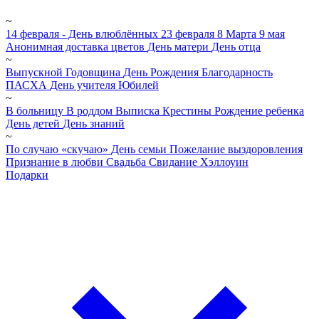
~
14 февраля - День влюблённых
23 февраля
8 Марта
9 мая
Анонимная доставка цветов
День матери
День отца
~
Выпускной
Годовщина
День Рождения
Благодарность
ПАСХА
День учителя
Юбилей
~
В больницу
В роддом
Выписка
Крестины
Рождение ребенка
День детей
День знаний
~
По случаю «скучаю»
День семьи
Пожелание выздоровления
Признание в любви
Свадьба
Свидание
Хэллоуин
Подарки