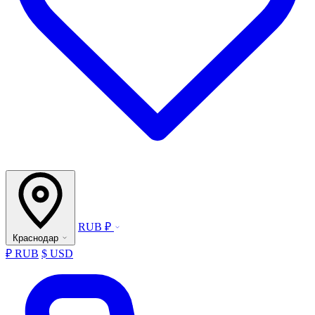
RUB ₽
Краснодар
₽ RUB
$ USD