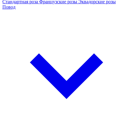
Стандартная роза
Французские розы
Эквадорские розы
Повод