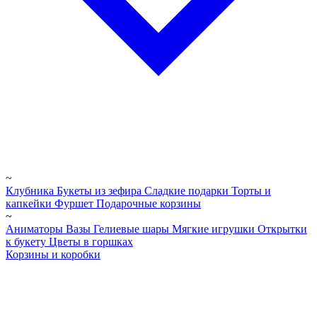
~
Клубника
Букеты из зефира
Сладкие подарки
Торты и
капкейки
Фуршет
Подарочные корзины
~
Аниматоры
Вазы
Гелиевые шары
Мягкие игрушки
Открытки
к букету
Цветы в горшках
Корзины и коробки