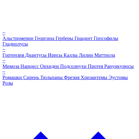
~
Альстромерии
Георгина
Герберы
Гиацинт
Гипсофилы
Гладиолусы
~
Гортензия
Диантусы
Ирисы
Каллы
Лилии
Маттиола
~
Мимоза
Нарцисс
Орхидеи
Подсолнухи
Протея
Ранункулюсы
~
Ромашки
Сирень
Тюльпаны
Фрезия
Хризантемы
Эустомы
Розы